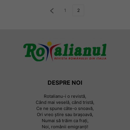
1
2
DESPRE NOI
Rotalianu-i o revistă,
Când mai veselă, când tristă,
Ce ne spune câte-o snoavă,
Ori vreo știre sau braşoavă,
Numai să trăim ca frați,
Noi, românii emigranți!