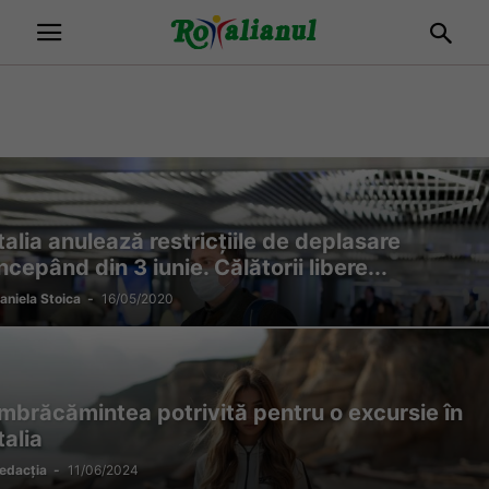
Italia anulează restricțiile de deplasare
ncepând din 3 iunie. Călătorii libere...
aniela Stoica
-
16/05/2020
Îmbrăcămintea potrivită pentru o excursie în
talia
edacția
-
11/06/2024