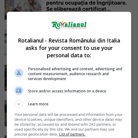
pentru ocupația de îngrijitoare.
Se eliberează certificat...
Daniela Stoica
-
06/11/2018
Daniela Pop, românca din Italia
care își caută fratele răpit la...
Rotalianul - Revista Românului din Italia
Daniela Stoica
-
asks for your consent to use your
01/04/2018
personal data to:
Italia: Bărbat român în vârstă de
Personalised advertising and content, advertising and
45 de ani dispărut fără...
content measurement, audience research and
services development
Daniela Stoica
-
15/03/2018
Store and/or access information on a device
În Italia poți să îți cumperi o casă
Learn more
doar cu 1...
Your personal data will be processed and information from your
Daniela Stoica
-
29/11/2017
device (cookies, unique identifiers, and other device data) may
be stored by, accessed by and shared with 242 partners, or
used specifically by this site. We and our partners may use
precise geolocation data.
List of partners.