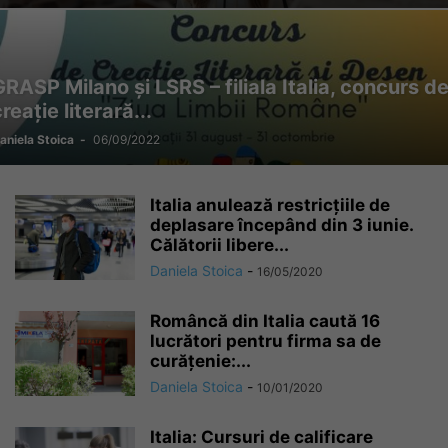
GRASP Milano și LSRS – filiala Italia, concurs d
reație literară...
aniela Stoica
-
06/09/2022
Italia anulează restricțiile de
deplasare începând din 3 iunie.
Călătorii libere...
Daniela Stoica
-
16/05/2020
Româncă din Italia caută 16
lucrători pentru firma sa de
curățenie:...
Daniela Stoica
-
10/01/2020
Italia: Cursuri de calificare