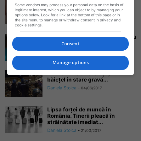
Cosmin, românul adoptat de o
Some vendors may process your personal data on the basis of
familie italiană astăzi își caută
legitimate interest, which you can object to by managing your
părinții...
options below. Look for a link at the bottom of this page or in
the site menu to manage or withdraw consent in privacy and
Daniela Stoica
-
11/11/2017
cookie settings.
Se caută urgent o badantă pentru
un loc de muncă la...
Consent
Daniela Stoica
-
17/08/2017
Manage options
Torino – 1400 de răniți și un
băiețel în stare gravă...
Daniela Stoica
-
04/06/2017
Lipsa forței de muncă în
România. Tinerii pleacă în
străinătate imediat...
Daniela Stoica
-
21/03/2017