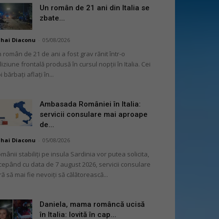
Un român de 21 ani din Italia se
zbate...
hai Diaconu
-
05/08/2026
 român de 21 de ani a fost grav rănit într-o
liziune frontală produsă în cursul nopții în Italia. Cei
i bărbați aflați în...
Ambasada României în Italia:
servicii consulare mai aproape
de...
hai Diaconu
-
05/08/2026
mânii stabiliți pe insula Sardinia vor putea solicita,
cepând cu data de 7 august 2026, servicii consulare
ră să mai fie nevoiți să călătorească...
Daniela, mama româncă ucisă
în Italia: lovită în cap...