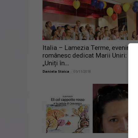
Italia – Lamezia Terme, evenime
românesc dedicat Marii Uniri:
„Uniți în...
Daniela Stoica
-
05/11/2018