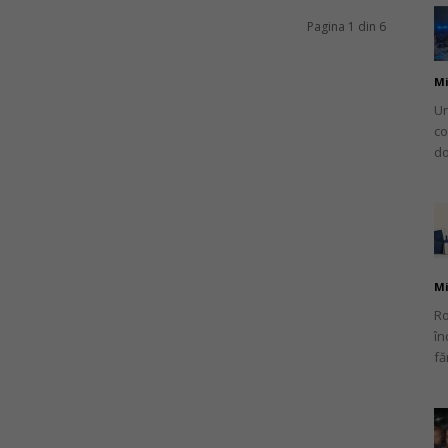
Pagina 1 din 6
Mi
Un
co
do
Mi
Ro
în
fă