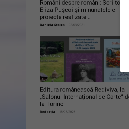
Români despre români: Scriitoar
Eliza Pușcoi și minunatele ei
proiecte realizate...
Daniela Stoica
-
02/03/2021
Editura românească Rediviva, la
„Salonul Internațional de Carte” d
la Torino
Redacția
-
18/05/2023