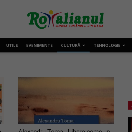
UTILE
EVENIMENTE
CULTURĂ
TEHNOLOGIE
Rotalianul
–
Revista
e
Alexandru Toma, „Libero come un