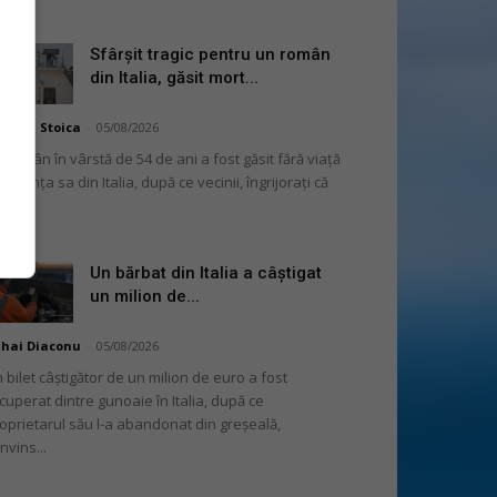
Sfârșit tragic pentru un român
din Italia, găsit mort...
niela Stoica
-
05/08/2026
 român în vârstă de 54 de ani a fost găsit fără viață
 locuința sa din Italia, după ce vecinii, îngrijorați că
...
Un bărbat din Italia a câștigat
un milion de...
hai Diaconu
-
05/08/2026
 bilet câștigător de un milion de euro a fost
cuperat dintre gunoaie în Italia, după ce
oprietarul său l-a abandonat din greșeală,
nvins...