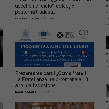
uccello nel cielo”, colecție
Mi
postumă tradusă...
O 
It
Mircea Iordache
-
22/11/2021
av
românului
Mi
din
Un
It
ma
Prezentarea cărții „Come fratelli.
La Fratellanza italo-romena a 10
anni dall’adesione...
Italia
Daniela Stoica
-
21/02/2018
Mi