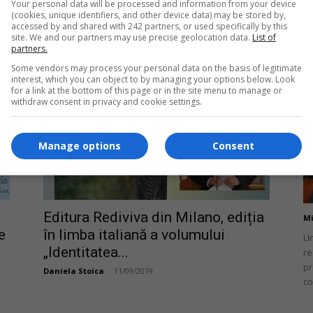
ea
Your personal data will be processed and information from your device
„Iubește Românește”, spectacol
(cookies, unique identifiers, and other device data) may be stored by,
organizat în Italia de către Parohia
accessed by and shared with 242 partners, or used specifically by this
site. We and our partners may use precise geolocation data.
List of
Ortodoxă Română...
partners.
Redacția
-
25/09/2022
Some vendors may process your personal data on the basis of legitimate
interest, which you can object to by managing your options below. Look
Da
for a link at the bottom of this page or in the site menu to manage or
Un
withdraw consent in privacy and cookie settings.
în
nu
Manage options
Consent
Editura Rediviva din Milano, ediția
Mi
e
în limba italiană a volumului
Un
„Identitatea...
re
pr
Daniela Stoica
-
11/09/2019
co