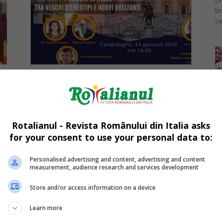
Un
br
ca
nt
„Românii din Italia între
Mi
stereotipuri vechi și noi orizonturi”,
La
conferință româno-italiană...
în
Căjvăneanu Miruna
-
19/01/2023
sa
Rotalianul - Revista Românului din Italia asks
for your consent to use your personal data to:
Personalised advertising and content, advertising and content
measurement, audience research and services development
Da
Store and/or access information on a device
Un
an
Learn more
de