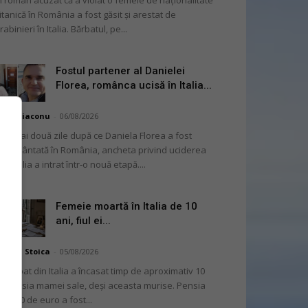
 român acuzat că a violat o femeie de naționalitate
itanică în România a fost găsit și arestat de
rabinieri în Italia. Bărbatul, pe...
Fostul partener al Danielei
Florea, românca ucisă în Italia...
hai Diaconu
-
06/08/2026
 numai două zile după ce Daniela Florea a fost
mormântată în România, ancheta privind uciderea
 în Italia a intrat într-o nouă etapă....
Femeie moartă în Italia de 10
ani, fiul ei...
niela Stoica
-
05/08/2026
 bărbat din Italia a încasat timp de aproximativ 10
i pensia mamei sale, deși aceasta murise. Pensia
 2.000 de euro a fost...