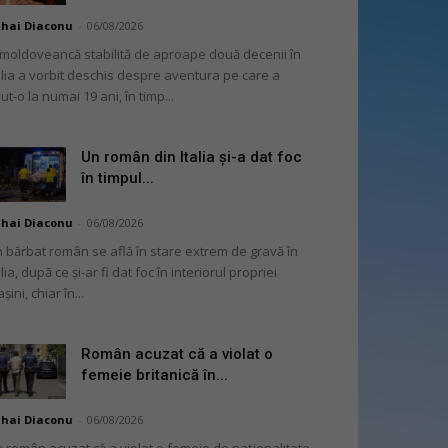
hai Diaconu
-
06/08/2026
moldoveancă stabilită de aproape două decenii în
alia a vorbit deschis despre aventura pe care a
ut-o la numai 19 ani, în timp...
Un român din Italia și-a dat foc
în timpul...
hai Diaconu
-
06/08/2026
 bărbat român se află în stare extrem de gravă în
alia, după ce și-ar fi dat foc în interiorul propriei
șini, chiar în...
Român acuzat că a violat o
femeie britanică în...
hai Diaconu
-
06/08/2026