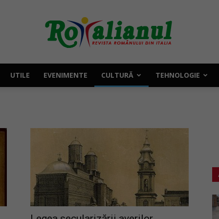
UTILE
EVENIMENTE
CULTURĂ
TEHNOLOGIE
Rotalianul
–
Revista
Legea secularizării averilor