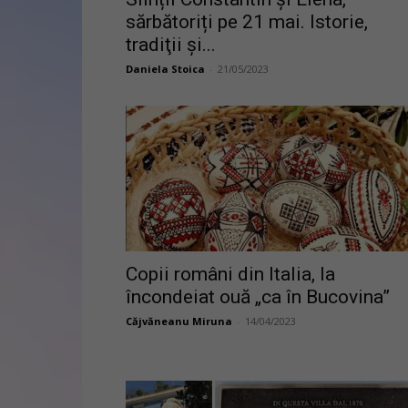
sărbătoriți pe 21 mai. Istorie,
tradiţii şi...
Daniela Stoica
-
21/05/2023
Copii români din Italia, la
încondeiat ouă „ca în Bucovina”
Căjvăneanu Miruna
-
14/04/2023