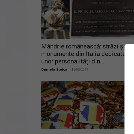
Mândrie românească: străzi și
monumente din Italia dedicate
unor personalități din...
Daniela Stoica
-
16/05/2019