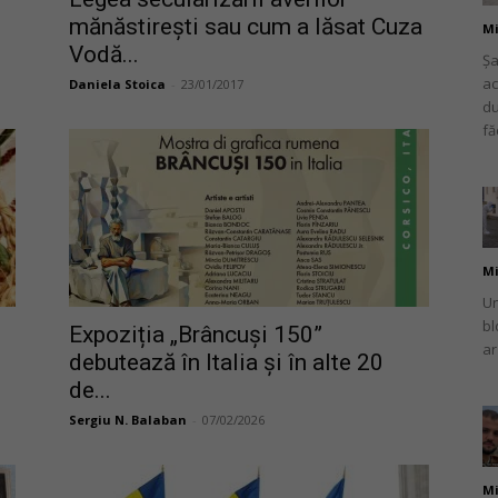
mănăstireşti sau cum a lăsat Cuza
Mi
Vodă...
Șa
ac
Daniela Stoica
-
23/01/2017
du
fă
românului
Mi
din
Un
bl
Expoziția „Brâncuși 150”
ar
debutează în Italia și în alte 20
de...
Italia
Sergiu N. Balaban
-
07/02/2026
Mi