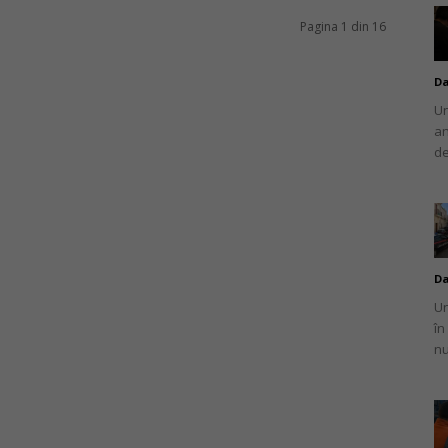
Pagina 1 din 16
Da
Un
an
de
Da
Un
în
nu