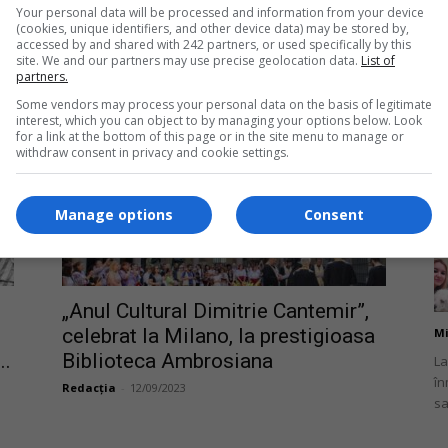
29 octombrie – Ziua Internațională
ma
Your personal data will be processed and information from your device
(cookies, unique identifiers, and other device data) may be stored by,
a Internetului. Triumf al
accessed by and shared with 242 partners, or used specifically by this
tehnologiei...
site. We and our partners may use precise geolocation data.
List of
partners.
Daniela Stoica
-
29/10/2016
Some vendors may process your personal data on the basis of legitimate
interest, which you can object to by managing your options below. Look
for a link at the bottom of this page or in the site menu to manage or
Mi
withdraw consent in privacy and cookie settings.
Un
br
ca
Manage options
Consent
„Anul Cultural Dimitrie Cantemir”,
celebrat la Milano, la prestigioasa
Mi
..
Biblioteca Ambrosiana
La
în
Redacția
-
12/09/2023
sa