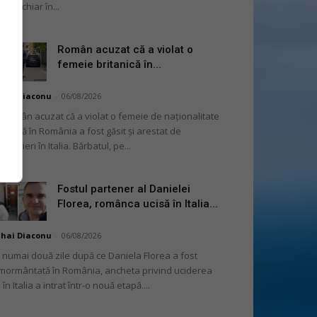
șini, chiar în...
Român acuzat că a violat o
femeie britanică în...
hai Diaconu
-
06/08/2026
 român acuzat că a violat o femeie de naționalitate
itanică în România a fost găsit și arestat de
rabinieri în Italia. Bărbatul, pe...
Fostul partener al Danielei
Florea, românca ucisă în Italia...
hai Diaconu
-
06/08/2026
 numai două zile după ce Daniela Florea a fost
mormântată în România, ancheta privind uciderea
 în Italia a intrat într-o nouă etapă....