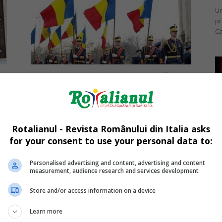
Un
pr
Ca
1 Decembrie – Ziua Națională a
României și Marea Unire de...
Mi
Daniela Stoica
-
30/11/2019
O 
It
Rotalianul - Revista Românului din Italia asks
av
for your consent to use your personal data to:
Personalised advertising and content, advertising and content
measurement, audience research and services development
Store and/or access information on a device
Mi
Un
Learn more
It