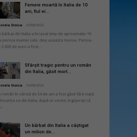
Femeie moartă în Italia de 10
ani, fiul ei...
niela Stoica
-
05/08/2026
 bărbat din Italia a încasat timp de aproximativ 10
i pensia mamei sale, deși aceasta murise. Pensia
 2.000 de euro a fost...
Sfârșit tragic pentru un român
din Italia, găsit mort...
niela Stoica
-
05/08/2026
 român în vârstă de 54 de ani a fost găsit fără viață
 locuința sa din Italia, după ce vecinii, îngrijorați că
...
Un bărbat din Italia a câștigat
un milion de...