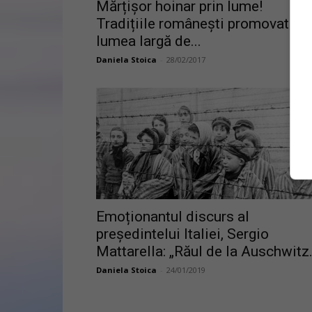
Mărțișor hoinar prin lume!
Tradițiile românești promovate în
lumea largă de...
Daniela Stoica
-
28/02/2017
Emoționantul discurs al
președintelui Italiei, Sergio
Mattarella: „Răul de la Auschwitz.
Daniela Stoica
-
24/01/2019