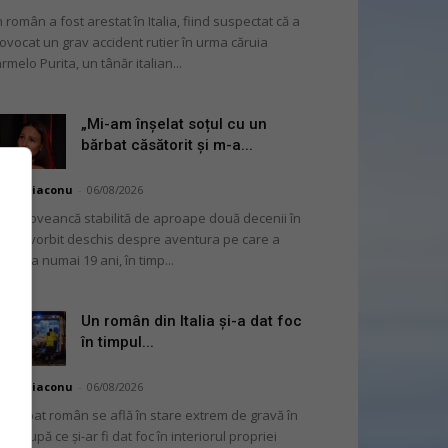
 român a fost arestat în Italia, fiind suspectat că a
ovocat un grav accident rutier în urma căruia
rmelo Purita, un tânăr italian...
„Mi-am înșelat soțul cu un
bărbat căsătorit și m-a...
hai Diaconu
-
06/08/2026
moldoveancă stabilită de aproape două decenii în
alia a vorbit deschis despre aventura pe care a
ut-o la numai 19 ani, în timp...
Un român din Italia și-a dat foc
în timpul...
hai Diaconu
-
06/08/2026
 bărbat român se află în stare extrem de gravă în
alia, după ce și-ar fi dat foc în interiorul propriei