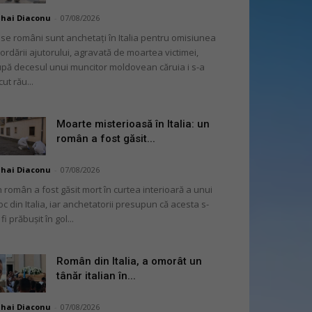
hai Diaconu
-
07/08/2026
se români sunt anchetați în Italia pentru omisiunea
ordării ajutorului, agravată de moartea victimei,
pă decesul unui muncitor moldovean căruia i s-a
cut rău...
Moarte misterioasă în Italia: un
român a fost găsit...
hai Diaconu
-
07/08/2026
 român a fost găsit mort în curtea interioară a unui
oc din Italia, iar anchetatorii presupun că acesta s-
 fi prăbușit în gol...
Român din Italia, a omorât un
tânăr italian în...
hai Diaconu
-
07/08/2026