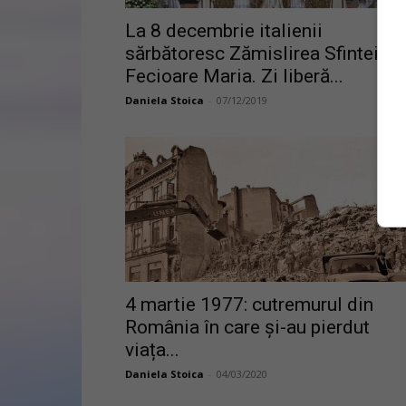
La 8 decembrie italienii
sărbătoresc Zămislirea Sfintei
Fecioare Maria. Zi liberă...
Daniela Stoica
-
07/12/2019
4 martie 1977: cutremurul din
România în care și-au pierdut
viața...
Daniela Stoica
-
04/03/2020