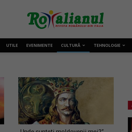
UTILE
EVENIMENTE
CULTURĂ
TEHNOLOGIE
Rotalianul
–
Revista
„Unde sunteți moldovenii mei?”