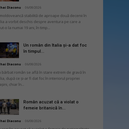
hai Diaconu
-
06/08/2026
moldoveancă stabilită de aproape două decenii în
alia a vorbit deschis despre aventura pe care a
ut-o la numai 19 ani, în timp...
Un român din Italia și-a dat foc
în timpul...
hai Diaconu
-
06/08/2026
 bărbat român se află în stare extrem de gravă în
alia, după ce și-ar fi dat foc în interiorul propriei
șini, chiar în...
Român acuzat că a violat o
femeie britanică în...
hai Diaconu
-
06/08/2026