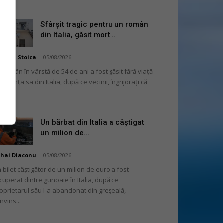
Sfârșit tragic pentru un român
din Italia, găsit mort...
niela Stoica
-
05/08/2026
 român în vârstă de 54 de ani a fost găsit fără viață
 locuința sa din Italia, după ce vecinii, îngrijorați că
...
Un bărbat din Italia a câștigat
un milion de...
hai Diaconu
-
05/08/2026
 bilet câștigător de un milion de euro a fost
cuperat dintre gunoaie în Italia, după ce
oprietarul său l-a abandonat din greșeală,
nvins...