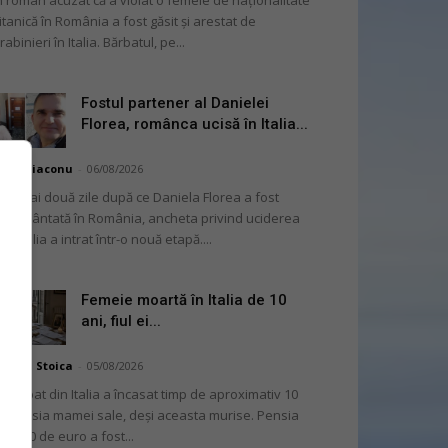
 român acuzat că a violat o femeie de naționalitate
itanică în România a fost găsit și arestat de
rabinieri în Italia. Bărbatul, pe...
Fostul partener al Danielei
Florea, românca ucisă în Italia...
hai Diaconu
-
06/08/2026
 numai două zile după ce Daniela Florea a fost
mormântată în România, ancheta privind uciderea
 în Italia a intrat într-o nouă etapă....
Femeie moartă în Italia de 10
ani, fiul ei...
niela Stoica
-
05/08/2026
 bărbat din Italia a încasat timp de aproximativ 10
i pensia mamei sale, deși aceasta murise. Pensia
 2.000 de euro a fost...