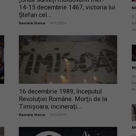
14-15 decembrie 1467, victoria lui
Mi
Ștefan cel...
O 
It
Daniela Stoica
-
14/12/2016
av
românului
Mi
din
Un
It
ma
16 decembrie 1989, începutul
Revoluției Române. Morţii de la
Timişoara, incineraţi...
Italia
Daniela Stoica
-
15/12/2019
Mi