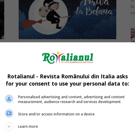
Un
br
ca
„Befana” la italieni: vrăjitoarea
Mi
a
bună care umple șosetele copiilor
La
cuminți cu...
în
Daniela Stoica
-
05/01/2023
sa
Rotalianul - Revista Românului din Italia asks
for your consent to use your personal data to:
Personalised advertising and content, advertising and content
measurement, audience research and services development
Da
Store and/or access information on a device
Un
an
Learn more
de