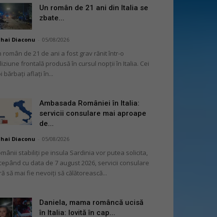
Un român de 21 ani din Italia se
zbate...
hai Diaconu
-
05/08/2026
 român de 21 de ani a fost grav rănit într-o
liziune frontală produsă în cursul nopții în Italia. Cei
i bărbați aflați în...
Ambasada României în Italia:
servicii consulare mai aproape
de...
hai Diaconu
-
05/08/2026
mânii stabiliți pe insula Sardinia vor putea solicita,
cepând cu data de 7 august 2026, servicii consulare
ră să mai fie nevoiți să călătorească...
Daniela, mama româncă ucisă
în Italia: lovită în cap...