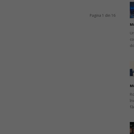
Pagina 1 din 16
Mi
Un
co
do
Mi
Ro
în
fă