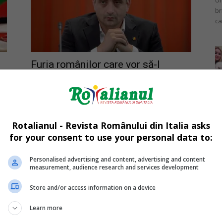
Un
br
ca
Furia românilor care vor să-l
voteze pe Simion este mai mult...
Mi
Mihai Diaconu
-
15/05/2025
La
în
sa
Rotalianul - Revista Românului din Italia asks
for your consent to use your personal data to:
Personalised advertising and content, advertising and content
measurement, audience research and services development
Da
Store and/or access information on a device
Un
an
Learn more
cu
Badante în Italia, salariile în 2025.
de