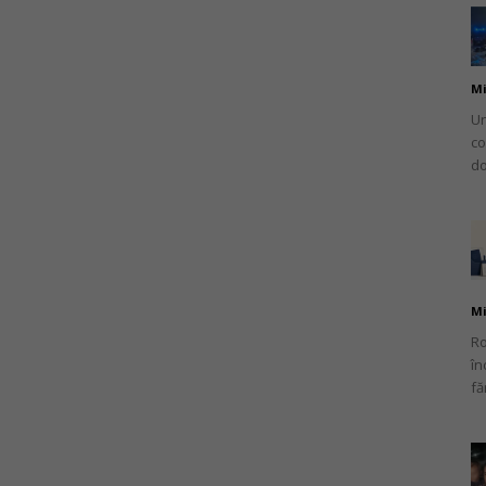
Mi
Un
co
do
Mi
Ro
în
fă