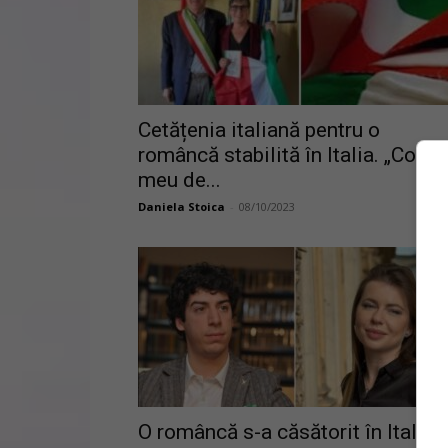
Cetățenia italiană pentru o
româncă stabilită în Italia. „Colțul
meu de...
Daniela Stoica
-
08/10/2023
O româncă s-a căsătorit în Italia 