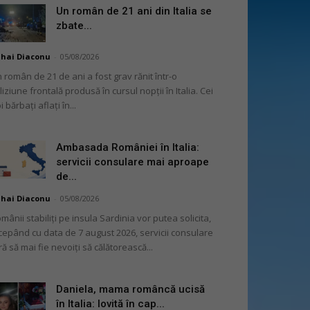
Un român de 21 ani din Italia se
zbate...
hai Diaconu
-
05/08/2026
 român de 21 de ani a fost grav rănit într-o
liziune frontală produsă în cursul nopții în Italia. Cei
i bărbați aflați în...
Ambasada României în Italia:
servicii consulare mai aproape
de...
hai Diaconu
-
05/08/2026
mânii stabiliți pe insula Sardinia vor putea solicita,
cepând cu data de 7 august 2026, servicii consulare
ră să mai fie nevoiți să călătorească...
Daniela, mama româncă ucisă
în Italia: lovită în cap...