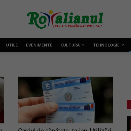
UTILE
EVENIMENTE
CULTURĂ
TEHNOLOGIE
Rotalianul
–
Revista
n
Cardul de sănătate italian. Utilizări