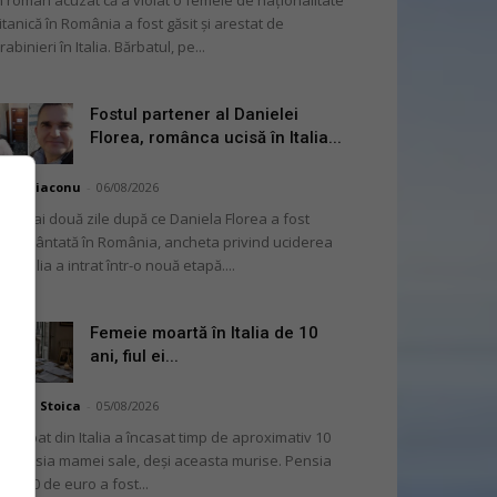
 român acuzat că a violat o femeie de naționalitate
itanică în România a fost găsit și arestat de
rabinieri în Italia. Bărbatul, pe...
Fostul partener al Danielei
Florea, românca ucisă în Italia...
hai Diaconu
-
06/08/2026
 numai două zile după ce Daniela Florea a fost
mormântată în România, ancheta privind uciderea
 în Italia a intrat într-o nouă etapă....
Femeie moartă în Italia de 10
ani, fiul ei...
niela Stoica
-
05/08/2026
 bărbat din Italia a încasat timp de aproximativ 10
i pensia mamei sale, deși aceasta murise. Pensia
 2.000 de euro a fost...