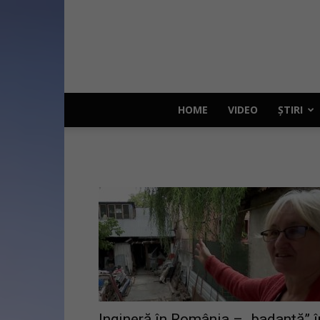
HOME
VIDEO
ȘTIRI
Ingineră în România – „badantă” î