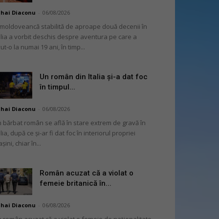
hai Diaconu
-
06/08/2026
moldoveancă stabilită de aproape două decenii în
alia a vorbit deschis despre aventura pe care a
ut-o la numai 19 ani, în timp...
Un român din Italia și-a dat foc
în timpul...
hai Diaconu
-
06/08/2026
 bărbat român se află în stare extrem de gravă în
alia, după ce și-ar fi dat foc în interiorul propriei
șini, chiar în...
Român acuzat că a violat o
femeie britanică în...
hai Diaconu
-
06/08/2026