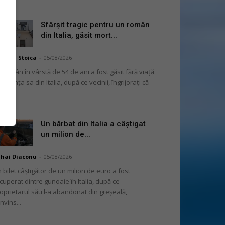
Sfârșit tragic pentru un român
din Italia, găsit mort...
niela Stoica
-
05/08/2026
 român în vârstă de 54 de ani a fost găsit fără viață
 locuința sa din Italia, după ce vecinii, îngrijorați că
...
Un bărbat din Italia a câștigat
un milion de...
hai Diaconu
-
05/08/2026
 bilet câștigător de un milion de euro a fost
cuperat dintre gunoaie în Italia, după ce
oprietarul său l-a abandonat din greșeală,
nvins...