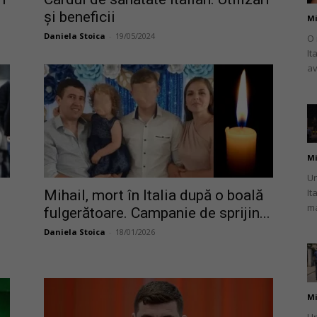
și beneficii
Mi
Daniela Stoica
-
19/05/2024
O 
It
av
românului
Mi
din
Un
It
Mihail, mort în Italia după o boală
ma
fulgerătoare. Campanie de sprijin...
Daniela Stoica
-
18/01/2026
Italia
Mi