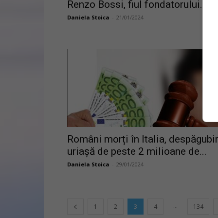
Renzo Bossi, fiul fondatorului...
Daniela Stoica
-
21/01/2024
Români morți în Italia, despăgubi
uriașă de peste 2 milioane de...
Daniela Stoica
-
29/01/2024
...
1
2
3
4
134